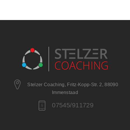
Stelzer Coaching, Fritz-Kopp-Str. 2, 88090
Immenstaad
07545/911729